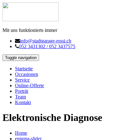
Mit uns funktionierts immer
info@stadtgarage-rossi.ch
052 3431302 / 052 3437575
Toggle navigation
Startseite
Occasionen
Service
Online-Offerte
Porträt
Team
Kontakt
Elektronische Diagnose
Home
enigma-slider