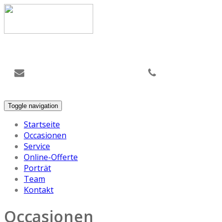
Mit uns funktionierts immer
info@stadtgarage-rossi.ch
052 3431302 /
052 3437575
Toggle navigation
Startseite
Occasionen
Service
Online-Offerte
Porträt
Team
Kontakt
Occasionen