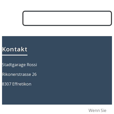
funktioniert's immer!
Online Service-Angebot berechnen
Kontakt
Stadtgarage Rossi
Rikonerstrasse 26
8307 Effretikon
Wenn Sie